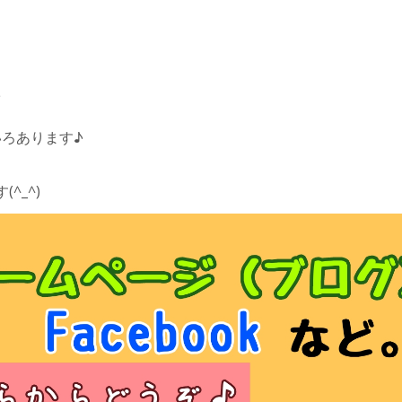
▽
ろあります♪
^_^)