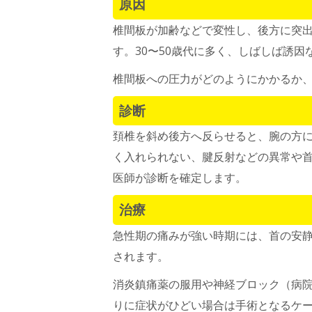
原因
椎間板が加齢などで変性し、後方に突
す。30〜50歳代に多く、しばしば誘因
椎間板への圧力がどのようにかかるか
診断
頚椎を斜め後方へ反らせると、腕の方
く入れられない、腱反射などの異常や首
医師が診断を確定します。
治療
急性期の痛みが強い時期には、首の安
されます。
消炎鎮痛薬の服用や神経ブロック（病
りに症状がひどい場合は手術となるケ