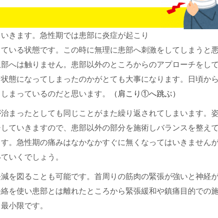
ていきます。急性期では患部に炎症が起こり
っている状態です。この時に無理に患部へ刺激をしてしまうと
患部へは触りません。患部以外のところからのアプローチをし
な状態になってしまったのかがとても大事になります。日頃か
てしまっているのだと思います。
（肩こり①へ跳ぶ）
が治まったとしても同じことがまた繰り返されてしまいます。
チしていきますので、患部以外の部分を施術しバランスを整え
ます。急性期の痛みはなかなかすぐに無くなってはいきません
いていくでしょう。
軽減を図ることも可能です。首周りの筋肉の緊張が強いと神経
経絡を使い患部とは離れたところから緊張緩和や鎮痛目的での
も最小限です。