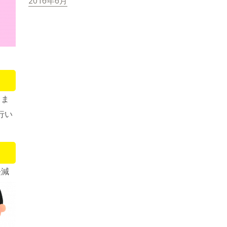
2016年6月
。
うま
行い
軽減