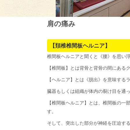
肩の痛み
【頚椎椎間板ヘルニア】
椎間板ヘルニアと聞くと《腰》を思い
【椎間板】とは背骨と背骨の間にある
【ヘルニア】とは《脱出》を意味する
臓器もしくは組織が体内の裂け目を通
【椎間板ヘルニア】とは、椎間板の一
す。
そして、突出した部分が神経を圧迫す