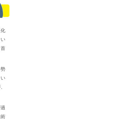
悪化
てい
ら首
姿勢
てい
が、
が過
施術